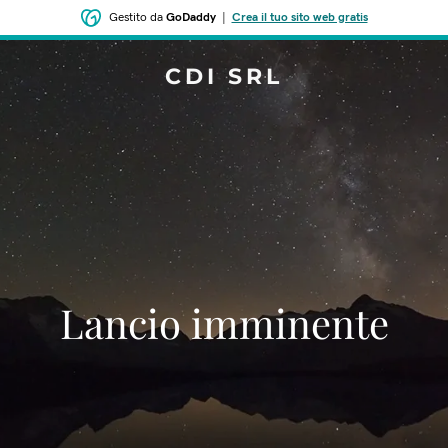
Gestito da
GoDaddy
|
Crea il tuo sito web gratis
CDI SRL
‌Lancio imminente